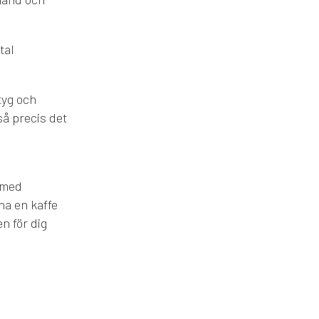
tal
tyg och
så precis det
 med
na en kaffe
n för dig