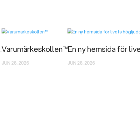
.
Varumärkeskollen™
En ny hemsida för liv
JUN 26, 2026
JUN 26, 2026