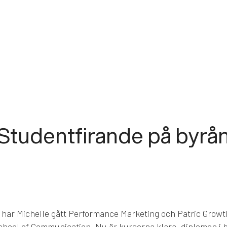
Studentfirande på byrå
har Michelle gått Performance Marketing och Patric Growt
hool of Communication. Nu är kurserna klara, diplomen i 