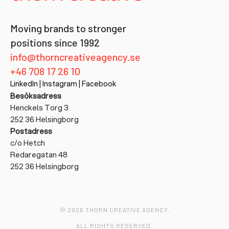
Moving brands to stronger
positions since 1992
info@thorncreativeagency.se
+46 708 17 26 10
LinkedIn
|
Instagram
|
Facebook
Besöksadress
Henckels Torg 3
252 36 Helsingborg
Postadress
c/o Hetch
Redaregatan 48
252 36 Helsingborg
© 2026 THORN CREATIVE AGENCY.
ALL RIGHTS RESERVED.